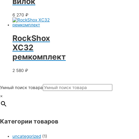
вилок
6 270
₽
RockShox
XC32
ремкомплект
2 580
₽
Умный поиск товара
×
Категории товаров
uncategorized
(1)