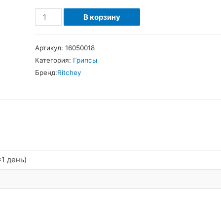
Количество
В корзину
товара
Ritchey
Артикул:
16050018
WCS
Категория:
Грипсы
Ergo
Бренд:
Ritchey
True
Grips
Грипсы
1 день)