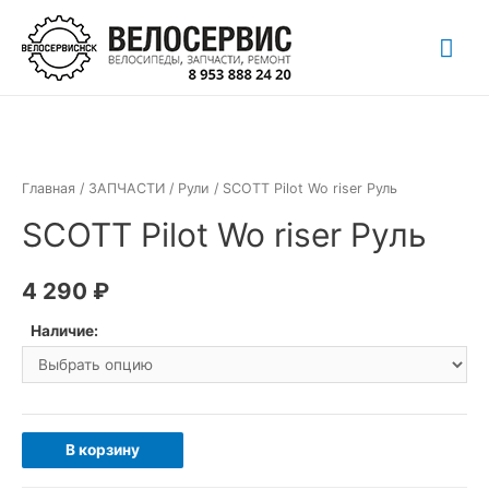
Перейти
Гла
к
содержимому
ме
Главная
/
ЗАПЧАСТИ
/
Рули
/ SCOTT Pilot Wo riser Руль
SCOTT Pilot Wo riser Руль
4 290
₽
Наличие:
Количество
В корзину
товара