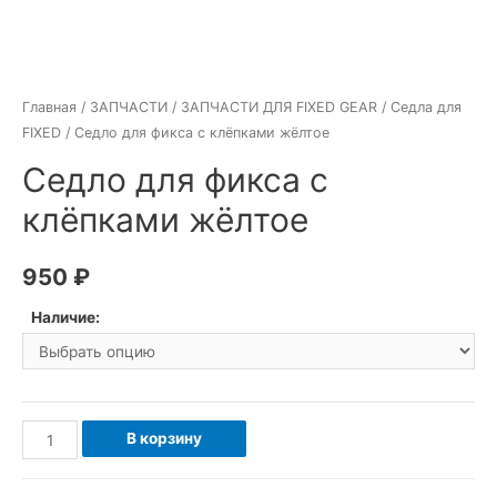
Главная
/
ЗАПЧАСТИ
/
ЗАПЧАСТИ ДЛЯ FIXED GEAR
/
Седла для
FIXED
/ Седло для фикса с клёпками жёлтое
Седло для фикса с
клёпками жёлтое
950
₽
Наличие:
Количество
В корзину
товара
Седло