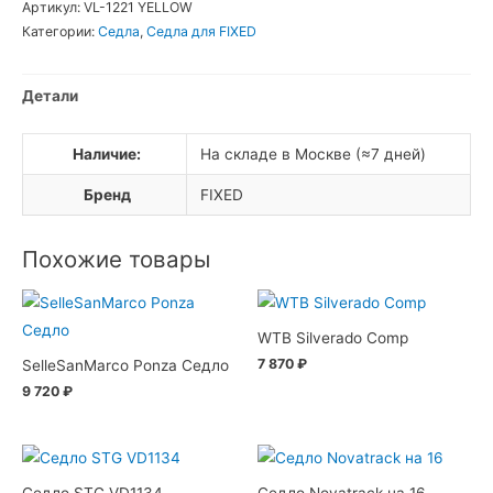
Артикул:
VL-1221 YELLOW
для
Категории:
Седла
,
Седла для FIXED
фикса
с
Детали
клёпками
жёлтое
Наличие:
На складе в Москве (≈7 дней)
Бренд
FIXED
Похожие товары
WTB Silverado Comp
7 870
₽
SelleSanMarco Ponza Седло
9 720
₽