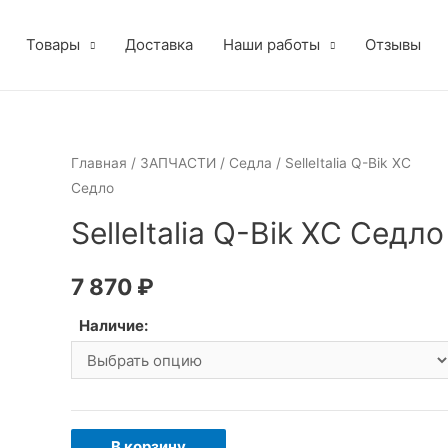
Товары
Доставка
Наши работы
Отзывы
Главная
/
ЗАПЧАСТИ
/
Седла
/ SelleItalia Q-Bik XC
Седло
SelleItalia Q-Bik XC Седло
7 870
₽
Наличие:
Количество
В корзину