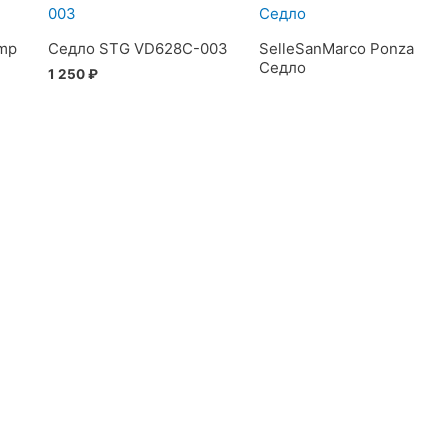
mp
Седло STG VD628C-003
SelleSanMarco Ponza
Седло
1 250
₽