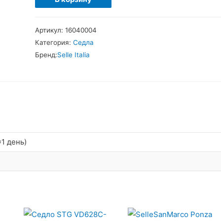
товара
SelleItalia
Артикул:
16040004
Q-
Категория:
Седла
Bik
Бренд:
Selle Italia
XC
Седло
1 день)