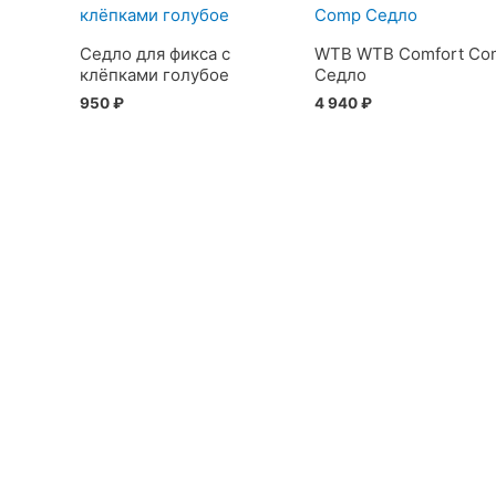
Седло для фикса с
WTB WTB Comfort Co
клёпками голубое
Седло
950
₽
4 940
₽