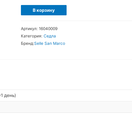
Количество
В корзину
товара
SelleSanMarco
Артикул:
16040009
Ponza
Категория:
Седла
Седло
Бренд:
Selle San Marco
1 день)