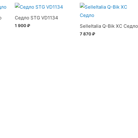
о
Седло STG VD1134
1 900
₽
SelleItalia Q-Bik XC Седл
7 870
₽