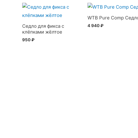
WTB Pure Comp Седл
4 940
₽
Седло для фикса с
клёпками жёлтое
950
₽