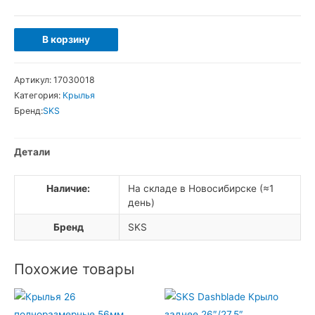
Количество
В корзину
товара
SKS
Артикул:
17030018
Grand
Категория:
Крылья
M.O.M.
Бренд:
SKS
(MTB
Oversize
Детали
Mudguard)
Крыло
Наличие:
На складе в Новосибирске (≈1
заднее
день)
26"/27,5"
Бренд
SKS
Похожие товары