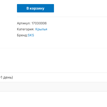
Количество
В корзину
товара
SKS
Артикул:
17030006
Shockblade
Категория:
Крылья
II
Бренд:
SKS
Крыло
переднее
28/29"
1 день)