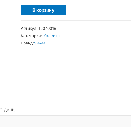
Количество
В корзину
товара
SRAM
Артикул:
15070019
PG-
Категория:
Кассеты
980
Бренд:
SRAM
Кассета
9
звезд
1 день)