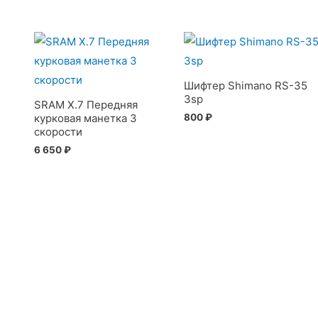
Шифтер Shimano RS-35
3sp
SRAM X.7 Передняя
800
₽
курковая манетка 3
скорости
6 650
₽