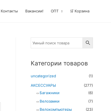
Контакты
Вакансии!
ОПТ
🛒 Корзина
Категории товаров
а
uncategorized
(1)
АКСЕССУАРЫ
(277)
Багажники
(6)
Велозамки
(7)
Велокомпьютеры
(23)