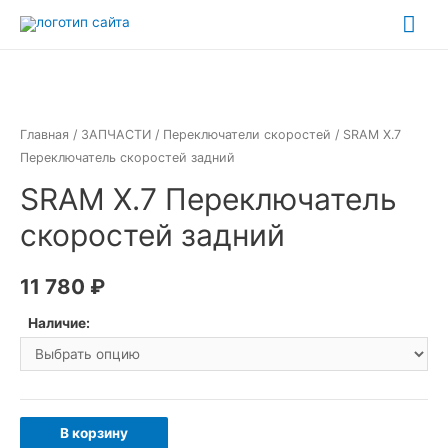
Перейти
Гла
к
ме
содержимому
Главная
/
ЗАПЧАСТИ
/
Переключатели скоростей
/ SRAM X.7
Переключатель скоростей задний
SRAM X.7 Переключатель
скоростей задний
11 780
₽
Наличие:
Количество
В корзину