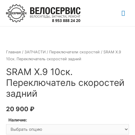
Перейти
Гла
к
содержимому
ме
Главная
/
ЗАПЧАСТИ
/
Переключатели скоростей
/ SRAM X.9
10ск. Переключатель скоростей задний
SRAM X.9 10ск.
Переключатель скоростей
задний
20 900
₽
Наличие: