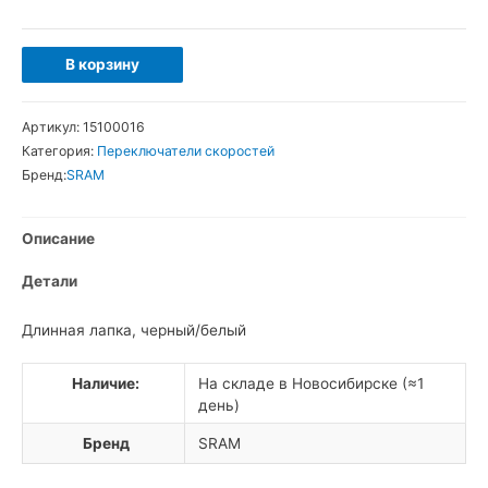
Количество
В корзину
товара
SRAM
Артикул:
15100016
X.9
Категория:
Переключатели скоростей
10ск.
Бренд:
SRAM
Переключатель
скоростей
Описание
задний
Детали
Длинная лапка, черный/белый
Наличие:
На складе в Новосибирске (≈1
день)
Бренд
SRAM