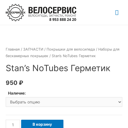
Перейти
Гла
к
содержимому
ме
Главная
/
ЗАПЧАСТИ
/
Покрышки для велосипеда
/
Наборы для
бескамерных покрышек
/ Stan’s NoTubes Герметик
Stan’s NoTubes Герметик
950
₽
Наличие:
Количество
В корзину