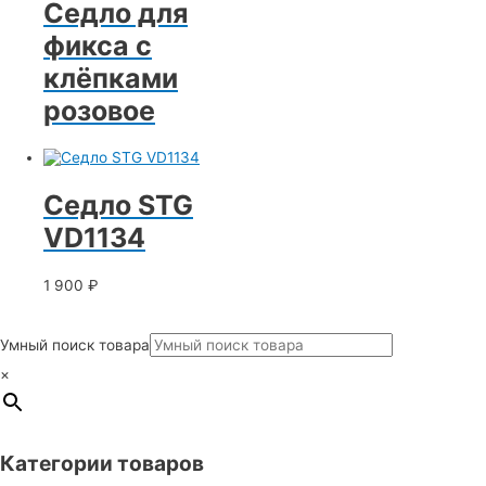
Седло для
фикса с
клёпками
розовое
Седло STG
VD1134
1 900
₽
Умный поиск товара
×
Категории товаров