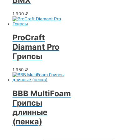
BMX
1 900
₽
ProCraft
Diamant Pro
Грипсы
1 950
₽
BBB MultiFoam
Грипсы
длинные
(пенка)