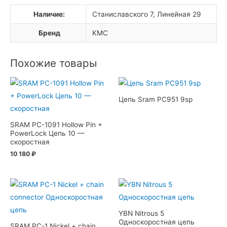
BMX
Наличие:
Станиславского 7, Линейная 29
Бренд
KMC
Похожие товары
Цепь Sram PC951 9sp
SRAM PC-1091 Hollow Pin +
PowerLock Цепь 10 —
скоростная
10 180
₽
YBN Nitrous 5
Односкоростная цепь
SRAM PC-1 Nickel + chain