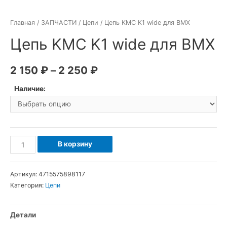
Главная
/
ЗАПЧАСТИ
/
Цепи
/ Цепь KMC K1 wide для BMX
Цепь KMC K1 wide для BMX
2 150
₽
–
2 250
₽
Наличие:
Количество
В корзину
товара
Цепь
Артикул:
4715575898117
KMC
Категория:
Цепи
K1
wide
Детали
для