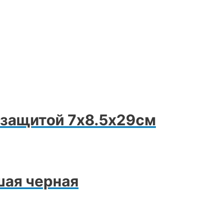
озащитой 7х8.5х29см
шая черная