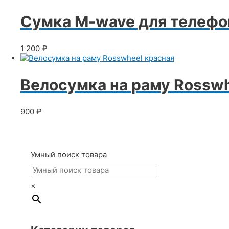
Сумка M-wave для телефо
1 200
₽
Велосумка на раму Rosswh
900
₽
Умный поиск товара
×