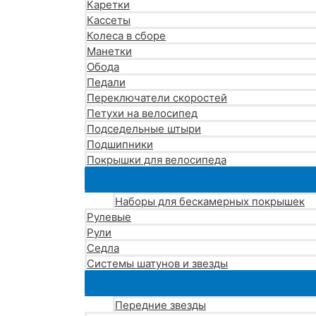
Каретки
Кассеты
Колеса в сборе
Манетки
Обода
Педали
Переключатели скоростей
Петухи на велосипед
Подседельные штыри
Подшипники
Покрышки для велосипеда
Наборы для бескамерных покрышек
Рулевые
Рули
Седла
Системы шатунов и звезды
Передние звезды