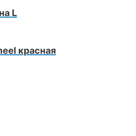
на L
eel красная