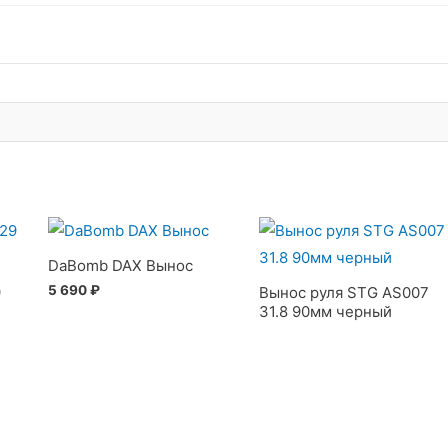
DaBomb DAX Вынос
5 690
₽
9
Вынос руля STG AS007
31.8 90мм черный