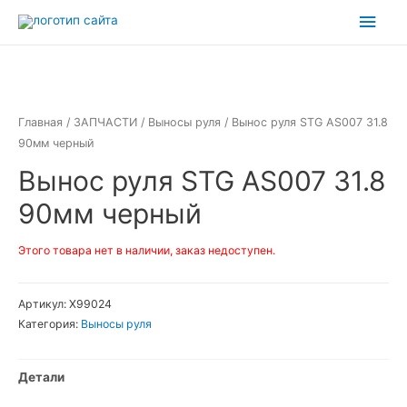
Перейти
Глав
к
мен
содержимому
Главная
/
ЗАПЧАСТИ
/
Выносы руля
/ Вынос руля STG AS007 31.8
90мм черный
Вынос руля STG AS007 31.8
90мм черный
Этого товара нет в наличии, заказ недоступен.
Артикул:
Х99024
Категория:
Выносы руля
Детали