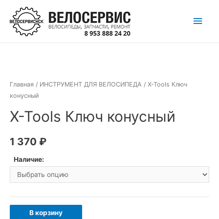
Перейти
Глав
к
содержимому
мен
Главная
/
ИНСТРУМЕНТ ДЛЯ ВЕЛОСИПЕДА
/ X-Tools Ключ
конусный
X-Tools Ключ конусный
1 370
₽
Наличие:
Количество
В корзину