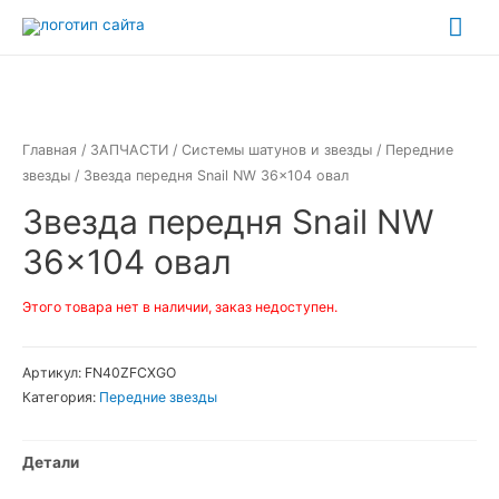
Перейти
Гла
к
ме
содержимому
Главная
/
ЗАПЧАСТИ
/
Системы шатунов и звезды
/
Передние
звезды
/ Звезда передня Snail NW 36×104 овал
Звезда передня Snail NW
36×104 овал
Этого товара нет в наличии, заказ недоступен.
Артикул:
FN40ZFCXGO
Категория:
Передние звезды
Детали