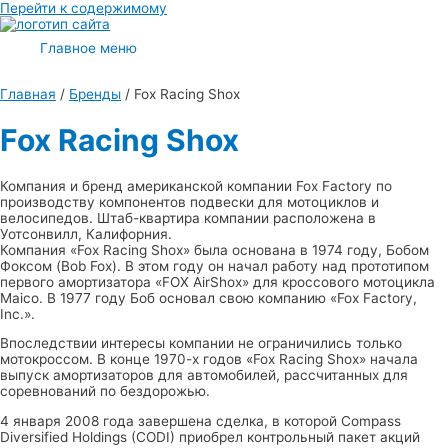
Перейти к содержимому
Главное меню
Главная
/
Бренды
/ Fox Racing Shox
Fox Racing Shox
Компания и бренд американской компании Fox Factory по
производству компонентов подвески для мотоциклов и
велосипедов. Штаб-квартира компании расположена в
Уотсонвилл, Калифорния.
Компания «Fox Racing Shox» была основана в 1974 году, Бобом
Фоксом (Bob Fox). В этом году он начал работу над прототипом
первого амортизатора «FOX AirShox» для кроссового мотоцикла
Maico. В 1977 году Боб основал свою компанию «Fox Factory,
Inc.».
Впоследствии интересы компании не ограничились только
мотокроссом. В конце 1970-х годов «Fox Racing Shox» начала
выпуск амортизаторов для автомобилей, рассчитанных для
соревнований по бездорожью.
4 января 2008 года завершена сделка, в которой Compass
Diversified Holdings (CODI) приобрел контрольный пакет акций