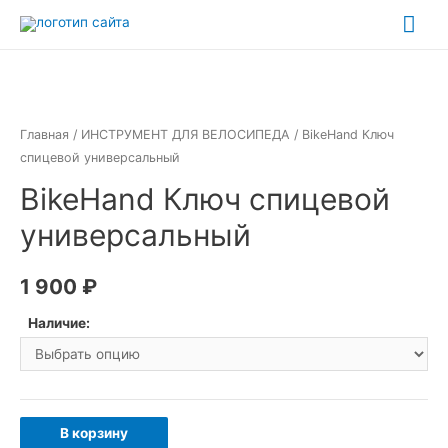
Перейти
Гла
к
ме
содержимому
Главная
/
ИНСТРУМЕНТ ДЛЯ ВЕЛОСИПЕДА
/ BikeHand Ключ
спицевой универсальный
BikeHand Ключ спицевой
универсальный
1 900
₽
Наличие:
Количество
В корзину