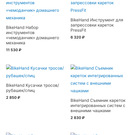
BikeHand Инструмент для
запрессовки кареток
BikeHand Набор
PressFit
инструментов
6 320
₽
«чемоданчик» домашнего
механика
11 530
₽
BikeHand Кусачки тросов/
рубашек/спиц
2 850
₽
BikeHand Съемник кареток
интегрированных систем с
внешними чашками
2 830
₽