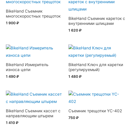
BikeHand Съемник
многоскоростных трещоток
BikeHand Съемник кареток с
1 900
₽
внутренними шлицами
1 620
₽
BikeHand Измеритель
BikeHand Ключ для каретки
износа цепи
(регулируемый)
1 490
₽
1 480
₽
BikeHand Съемник кассет с
Съемник трещотки YC-402
направляющим штырем
750
₽
1 410
₽