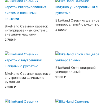
BikeHand Съемник шатунов
универсальный с рукоятью
BikeHand Съемник кареток
2 600
₽
интегрированных систем с
внешними чашками
2 760
₽
BikeHand Ключ спицевой
универсальный
BikeHand Съемник кареток с
1 900
₽
внутренними шлицами с
рукоятью
2 230
₽