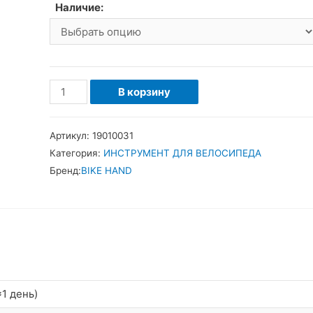
Наличие:
Количество
В корзину
товара
BikeHand
Артикул:
19010031
Съемник
Категория:
ИНСТРУМЕНТ ДЛЯ ВЕЛОСИПЕДА
кареток
Бренд:
BIKE HAND
интегрированных
систем
с
внешними
чашками
1 день)