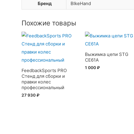
Бренд
BIkeHand
Похожие товары
Выжимка цепи STG
CE61A
1 000
₽
FeedbackSports PRO
Стенд для сборки и
правки колес
профессиональный
27 930
₽