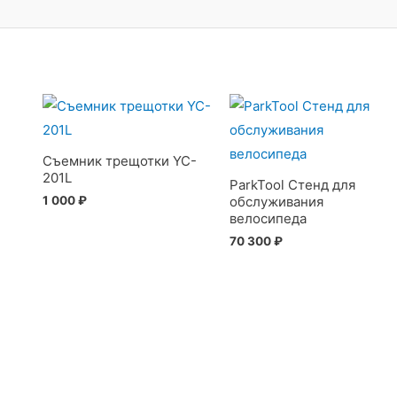
Съемник трещотки YC-
201L
ParkTool Стенд для
1 000
₽
обслуживания
велосипеда
70 300
₽