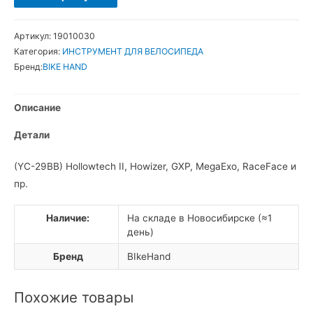
товара
BikeHand
Артикул:
19010030
Съемник
Категория:
ИНСТРУМЕНТ ДЛЯ ВЕЛОСИПЕДА
кареток
Бренд:
BIKE HAND
интегрированных
систем
Описание
с
внешними
Детали
чашками
(YC-29BB) Hollowtech II, Howizer, GXP, MegaExo, RaceFace и
пр.
Наличие:
На складе в Новосибирске (≈1
день)
Бренд
BIkeHand
Похожие товары