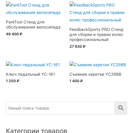
ParkTool Стенд для
обслуживания велосипеда
FeedbackSports PRO Стенд
49 400
₽
для сборки и правки колес
профессиональный
27 930
₽
Ключ педальный YC-161
Съемник каретки YC29BB
1 250
₽
1 400
₽
Категории товаров