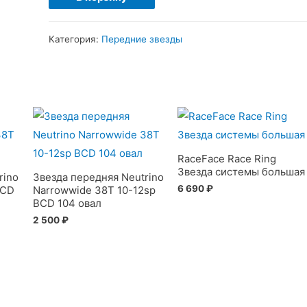
товара
Бонки
Категория:
Передние звезды
для
системы
4шт
7075
серые
RaceFace Race Ring
Звезда системы большая
rino
Звезда передняя Neutrino
6 690
₽
BCD
Narrowwide 38T 10-12sp
BCD 104 овал
2 500
₽