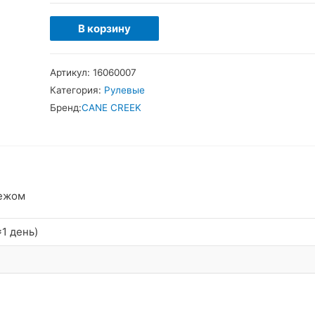
Количество
В корзину
товара
CaneCreek
Артикул:
16060007
Solos
Категория:
Рулевые
IS
Бренд:
CANE CREEK
Рулевая
колонка
интегрированная
пежом
1 день)