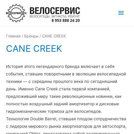
Перейти
Глав
к
содержимому
мен
Главная
/
Бренды
/ CANE CREEK
CANE CREEK
История этого легендарного бренда включает в себя
события, ставшие поворотными в эволюции велосипедной
техники — с середины прошлого века по сегодняшний
день. Именно Cane Creek стала первой компанией,
предложившей миру такие революционные новинки, как
полностью воздушный задний амортизатор и дисковые
гидромеханические тормоза для велосипедов.
Технология Double Barrel, ставшая плодом сотрудничества
с лидером мирового рынка амортизаторов для автоспорта,
компанией Ohlins, представляет собой адаптированную