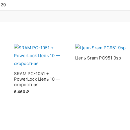
 29
Цепь Sram PC951 9sp
SRAM PC-1051 +
PowerLock Цепь 10 —
скоростная
6 460
₽