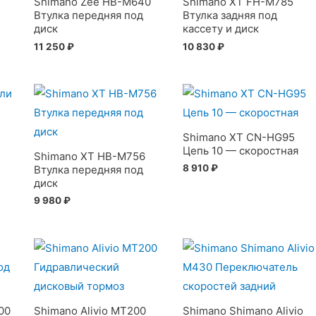
Shimano Zee HB-M640
Shimano XT FH-M785
Втулка передняя под
Втулка задняя под
диск
кассету и диск
11 250
₽
10 830
₽
и
Shimano XT CN-HG95
Цепь 10 — скоростная
Shimano XT HB-M756
8 910
₽
Втулка передняя под
диск
9 980
₽
00
Shimano Alivio MT200
Shimano Shimano Alivio