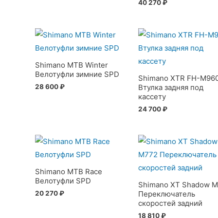
40 270
₽
Shimano MTB Winter
Велотуфли зимние SPD
Shimano XTR FH-M96
28 600
₽
Втулка задняя под
кассету
24 700
₽
Shimano MTB Race
Велотуфли SPD
Shimano XT Shadow 
20 270
₽
Переключатель
скоростей задний
18 810
₽