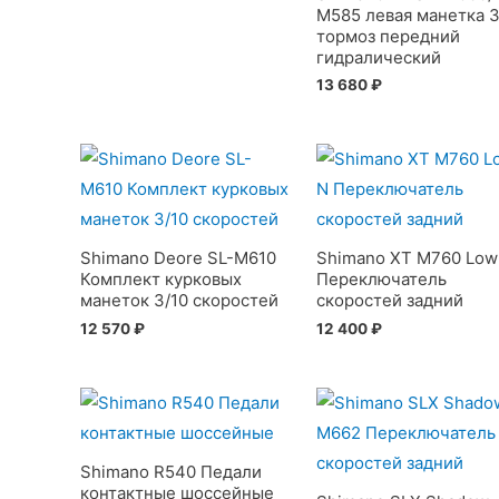
M585 левая манетка 3
тормоз передний
гидралический
13 680
₽
Shimano Deore SL-M610
Shimano XT M760 Low
Комплект курковых
Переключатель
манеток 3/10 скоростей
cкоростей задний
12 570
₽
12 400
₽
Shimano R540 Педали
контактные шоссейные