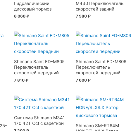
Гидравлический
M430 Переключатель
дисковый тормоз
скоростей задний
8 060
₽
7 980
₽
Shimano Saint FD-M805
Shimano Saint FD-M806
Переключатель
Переключатель
скоростей передний
скоростей передний
7 810
₽
7 600
₽
Система Shimano M341
170 42T Oct с кареткой
25-
Shimano SM-RT64M
7 200
₽