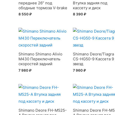
переднее 26″ под
Втулка задняя под
ободные тормоза V-brake
кассету и диск
8 550
₽
8 390
₽
Shimano Shimano Alivio
Shimano Deore/Tiagra
M430 Переключатель
CS-HG50-9 Кассета 9
скоростей задний
звезд
7 980
₽
7 960
₽
Shimano Deore FH-M525-
Shimano Deore FH-M5