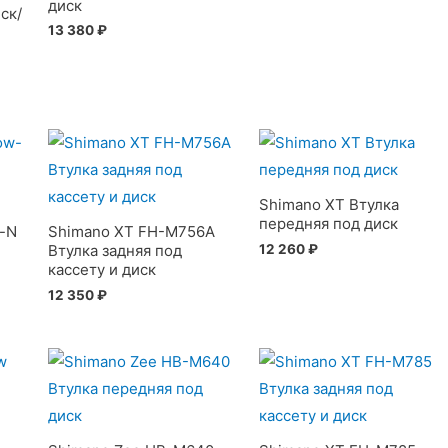
диск
ск/
13 380
₽
Shimano XT Втулка
передняя под диск
-N
Shimano XT FH-M756A
12 260
₽
Втулка задняя под
кассету и диск
12 350
₽