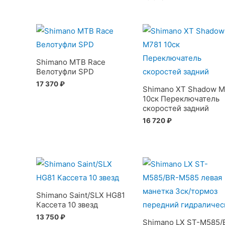
Shimano MTB Race
Велотуфли SPD
17 370
₽
Shimano XT Shadow M
10ск Переключатель
скоростей задний
16 720
₽
Shimano Saint/SLX HG81
Кассета 10 звезд
13 750
₽
Shimano LX ST-M585/