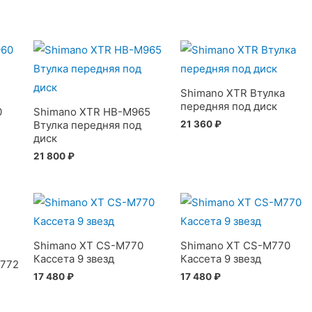
Shimano XTR Втулка
передняя под диск
0
Shimano XTR HB-M965
21 360
₽
Втулка передняя под
диск
21 800
₽
Shimano XT CS-M770
Shimano XT CS-M770
Кассета 9 звезд
Кассета 9 звезд
M772
17 480
₽
17 480
₽