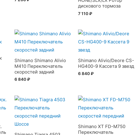
HONE/SLX/LX Ротор
дискового тормоза
7 110
₽
к
Shimano Shimano Alivio
Shimano Alivio/Deore CS-
M410 Переключатель
HG400-9 Кассета 9 звезд
скоростей задний
6 840
₽
6 840
₽
.
Shimano XT FD-M750
ель
Переключатель
Shimano Tiagra 4503