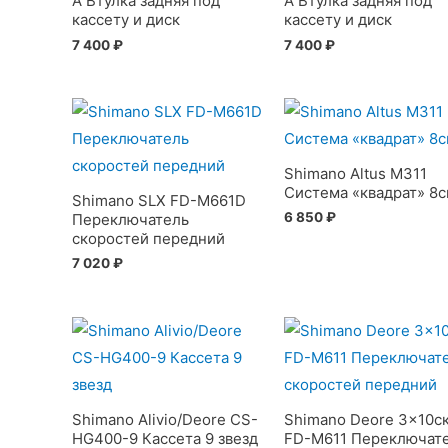
A Втулка задняя под
A Втулка задняя под
кассету и диск
кассету и диск
7 400
₽
7 400
₽
Shimano Altus M311
Система «квадрат» 8с
Shimano SLX FD-M661D
6 850
₽
Переключатель
скоростей передний
7 020
₽
Shimano Alivio/Deore CS-
Shimano Deore 3×10ск
HG400-9 Кассета 9 звезд
FD-M611 Переключат