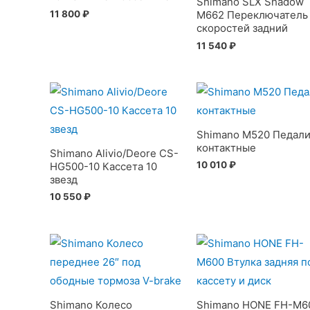
Shimano SLX Shadow
11 800
₽
M662 Переключатель
скоростей задний
11 540
₽
Shimano M520 Педал
контактные
Shimano Alivio/Deore CS-
10 010
₽
HG500-10 Кассета 10
звезд
10 550
₽
Shimano Колесо
Shimano HONE FH-M6