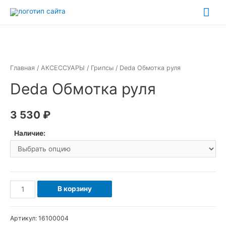
Перейти
Гла
к
ме
содержимому
Главная
/
АКСЕССУАРЫ
/
Грипсы
/ Deda Обмотка руля
Deda Обмотка руля
3 530
₽
Наличие:
Количество
В корзину
товара
Deda
Артикул:
16100004
Обмотка