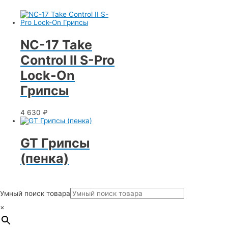
NC-17 Take
Control II S-Pro
Lock-On
Грипсы
4 630
₽
GT Грипсы
(пенка)
Умный поиск товара
×