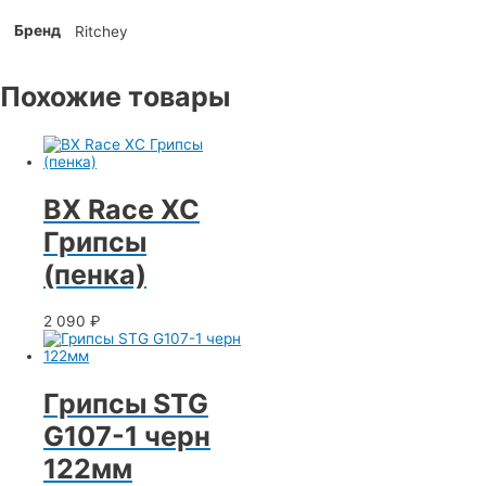
Бренд
Ritchey
Похожие товары
BX Race XC
Грипсы
(пенка)
2 090
₽
Грипсы STG
G107-1 черн
122мм