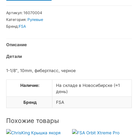
товара
FSA
Артикул:
16070004
Проставочное
Категория:
Рулевые
кольцо
Бренд:
FSA
на
шток
Описание
вилки
Детали
1-1/8″, 10mm, фибергласс, черное
Наличие:
На складе в Новосибирске (≈1
день)
Бренд
FSA
Похожие товары