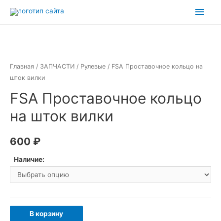
Перейти
Глав
к
мен
содержимому
Главная
/
ЗАПЧАСТИ
/
Рулевые
/ FSA Проставочное кольцо на
шток вилки
FSA Проставочное кольцо
на шток вилки
600
₽
Наличие:
Количество
В корзину