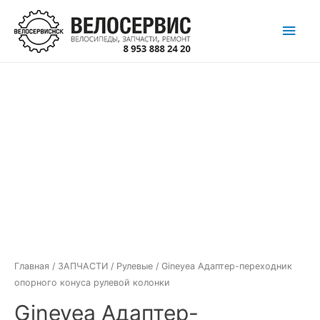
Перейти
Глав
к
содержимому
мен
Главная
/
ЗАПЧАСТИ
/
Рулевые
/ Gineyea Адаптер-переходник
опорного конуса рулевой колонки
Gineyea Адаптер-