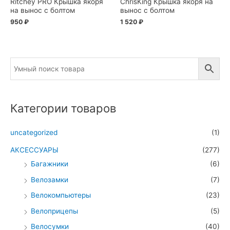
Ritchey PRO Крышка якоря
ChrisKing Крышка якоря на
на вынос c болтом
вынос с болтом
950
₽
1 520
₽
Категории товаров
uncategorized
(1)
АКСЕССУАРЫ
(277)
Багажники
(6)
Велозамки
(7)
Велокомпьютеры
(23)
Велоприцепы
(5)
Велосумки
(40)