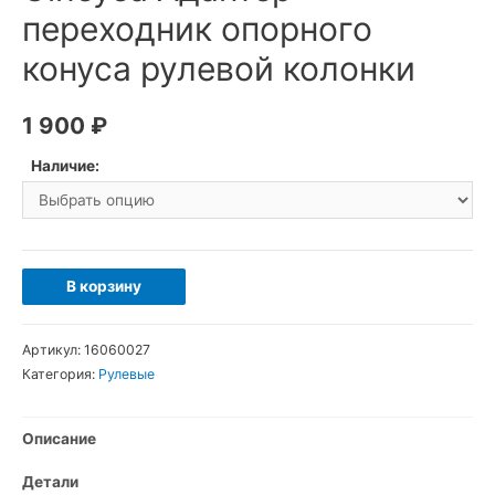
переходник опорного
конуса рулевой колонки
1 900
₽
Наличие:
Количество
В корзину
товара
Gineyea
Артикул:
16060027
Адаптер-
Категория:
Рулевые
переходник
опорного
Описание
конуса
рулевой
Детали