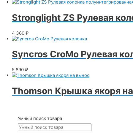
Stronglight ZS Рулевая ко
4 360
₽
Syncros CroMo Рулевая ко
5 890
₽
Thomson Крышка якоря на
Умный поиск товара