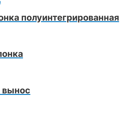
лонка полуинтегрированная
лонка
 вынос