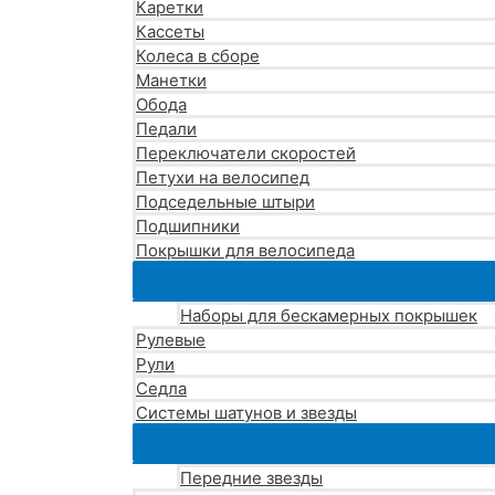
Каретки
Кассеты
Колеса в сборе
Манетки
Обода
Педали
Переключатели скоростей
Петухи на велосипед
Подседельные штыри
Подшипники
Покрышки для велосипеда
Наборы для бескамерных покрышек
Рулевые
Рули
Седла
Системы шатунов и звезды
Передние звезды