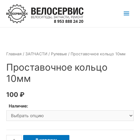
Перейти
Глав
к
содержимому
мен
Главная
/
ЗАПЧАСТИ
/
Рулевые
/ Проставочное кольцо 10мм
Проставочное кольцо
10мм
100
₽
Наличие:
Количество