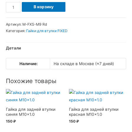
Количество
В корзину
товара
Гайка
Артикул:
M-FXS-M9 Rd
для
Категория:
Гайки для втулки FIXED
передней
втулки
Детали
красная
M9x1.0
Наличие:
На складе в Москве (≈7 дней)
Похожие товары
Гайка для задней втулки
Гайка для задней втулки
синяя M10x1.0
красная M10x1.0
150
₽
150
₽