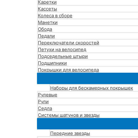
Каретки
Кассеты
Колеса в сборе
Манетки
Обода
Педали
Переключатели скоростей
Петухи на велосипед
Подседельные штыри
Подшипники
Покрышки для велосипеда
Наборы для бескамерных покрышек
Рулевые
Рули
Седла
Системы шатунов и звезды
Передние звезды