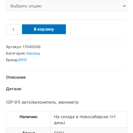
Количество
В корзину
товара
Giyo
Артикул:
17040006
mini
Категория:
Насосы
Насос
Бренд:
GIYO
с
манометром
Описание
Детали
(GP-91) авто/велонипель, манометр
Наличие:
На складе в Новосибирске (≈1
день)
Бренд
GIYO