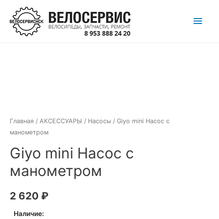
Перейти
Глав
к
содержимому
мен
Главная
/
АКСЕССУАРЫ
/
Насосы
/ Giyo mini Насос с
манометром
Giyo mini Насос с
манометром
2 620
₽
Наличие: