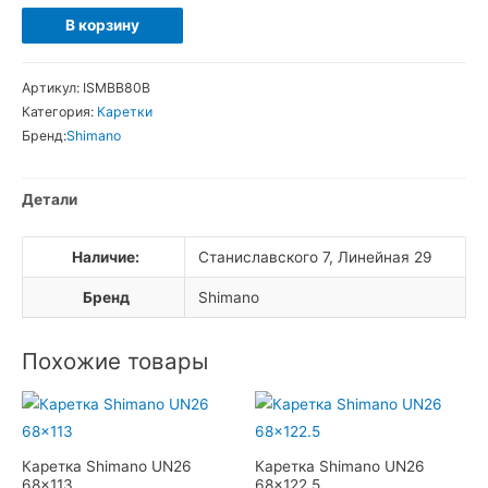
Количество
В корзину
товара
Каретка
Артикул:
ISMBB80B
Shimano
Категория:
Каретки
Saint
Бренд:
Shimano
BB80
68/73
Детали
Наличие:
Станиславского 7, Линейная 29
Бренд
Shimano
Похожие товары
Каретка Shimano UN26
Каретка Shimano UN26
68×113
68×122.5