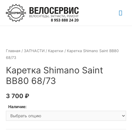
Перейти
Гла
к
содержимому
ме
Главная
/
ЗАПЧАСТИ
/
Каретки
/ Каретка Shimano Saint BB80
68/73
Каретка Shimano Saint
BB80 68/73
3 700
₽
Наличие: