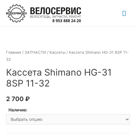
Перейти
Гла
к
содержимому
ме
Главная
/
ЗАПЧАСТИ
/
Кассеты
/ Кассета Shimano HG-31 8SP 11-
32
Кассета Shimano HG-31
8SP 11-32
2 700
₽
Наличие: