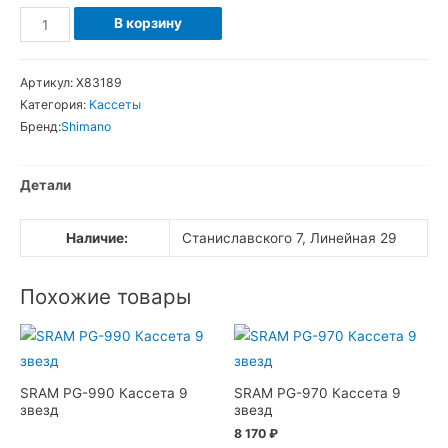
Количество
В корзину
товара
Кассета
Артикул:
Х83189
Shimano
Категория:
Кассеты
HG-
Бренд:
Shimano
31
8SP
Детали
11-
32
Наличие:
Станиславского 7, Линейная 29
Похожие товары
SRAM PG-990 Кассета 9
SRAM PG-970 Кассета 9
звезд
звезд
8 170
₽