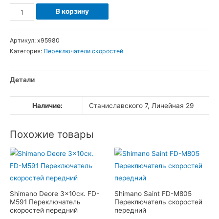
Количество
В корзину
товара
Кассета
Артикул:
х95980
sram
Категория:
Переключатели скоростей
PG-
920
Детали
9sp
11-
Наличие:
Станиславского 7, Линейная 29
34
Похожие товары
Shimano Deore 3×10ск. FD-
Shimano Saint FD-M805
M591 Переключатель
Переключатель скоростей
скоростей передний
передний