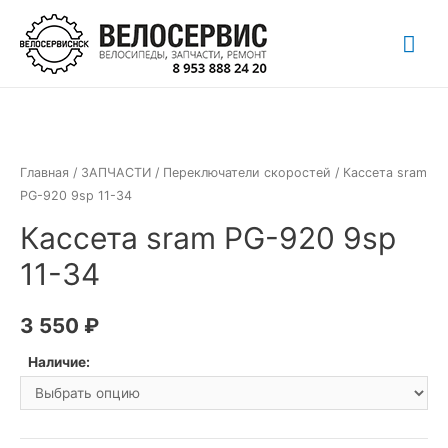
Перейти
Гла
к
содержимому
ме
Главная
/
ЗАПЧАСТИ
/
Переключатели скоростей
/ Кассета sram
PG-920 9sp 11-34
Кассета sram PG-920 9sp
11-34
3 550
₽
Наличие: