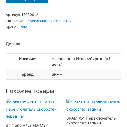
товара
SRAM
Артикул:
15090012
X.9
Категория:
Переключатели скоростей
2x10
Бренд:
SRAM
ск.
Переключатель
Детали
скоростей
передний
Наличие:
На складе в Новосибирске (≈1
день)
Бренд
SRAM
Похожие товары
SRAM X.4 Переключатель
скоростей задний
Shimano Altus FD-M371