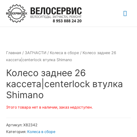
Перейти
Гла
к
содержимому
ме
Главная
/
ЗАПЧАСТИ
/
Колеса в сборе
/ Колесо заднее 26
кассета|centerlock втулка Shimano
Колесо заднее 26
кассета|centerlock втулка
Shimano
Этого товара нет в наличии, заказ недоступен.
Артикул:
Х82342
Категория:
Колеса в сборе