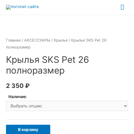
Перейти
Гла
к
ме
содержимому
Главная
/
АКСЕССУАРЫ
/
Крылья
/ Крылья SKS Pet 26
полноразмер
Крылья SKS Pet 26
полноразмер
2 350
₽
Наличие:
Количество
В корзину