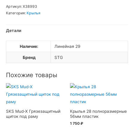
крылья
Артикул:
Х38993
14
Категория:
Крылья
метал
Детали
Наличие:
Линейная 29
Бренд
STG
Похожие товары
SKS Mud-X Грязезащитный
Крылья 28 полноразмерные
щиток под раму
56мм пластик
1 750
₽