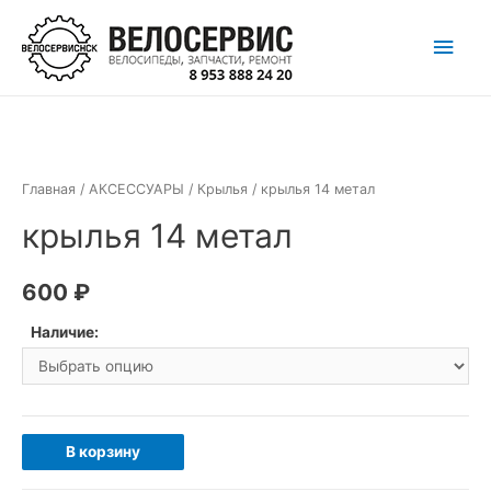
Перейти
Глав
к
содержимому
мен
Главная
/
АКСЕССУАРЫ
/
Крылья
/ крылья 14 метал
крылья 14 метал
600
₽
Наличие:
Количество
В корзину
товара