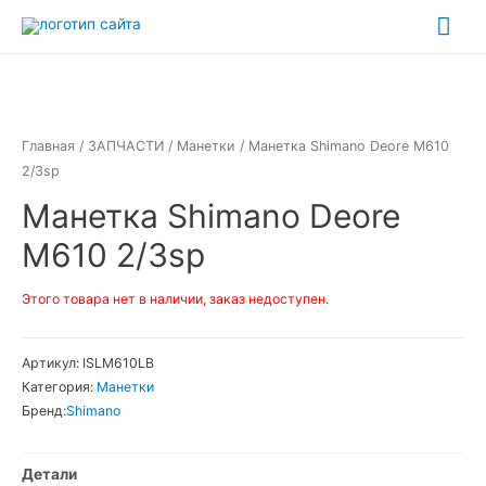
Перейти
Гла
к
ме
содержимому
Главная
/
ЗАПЧАСТИ
/
Манетки
/ Манетка Shimano Deore M610
2/3sp
Манетка Shimano Deore
M610 2/3sp
Этого товара нет в наличии, заказ недоступен.
Артикул:
ISLM610LB
Категория:
Манетки
Бренд:
Shimano
Детали