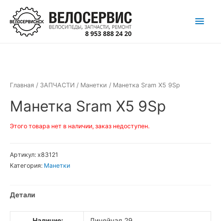
Перейти
Глав
к
содержимому
мен
Главная
/
ЗАПЧАСТИ
/
Манетки
/ Манетка Sram X5 9Sp
Манетка Sram X5 9Sp
Этого товара нет в наличии, заказ недоступен.
Артикул:
х83121
Категория:
Манетки
Детали
Наличие:
Линейная 29